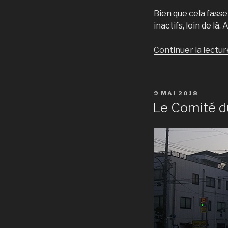
Bien que cela fasse
inactifs, loin de là
Continuer la lectur
PUBLIÉ
9 MAI 2018
LE
Le Comité d