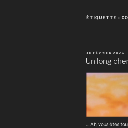
ÉTIQUETTE :
CO
PUBLIÉ
18 FÉVRIER 2026
LE
Un long chem
… Ah, vous êtes tou