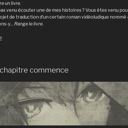
e un livre.
 pas venu écouter une de mes histoires ? Vous êtes venu po
ojet de traduction d’un certain roman vidéoludique nommé «
lons-y…
Range le livre.
de
e
« Un
long
chemin
parcouru,
 chapitre commence
mais
ce
n’est
pas
fini. »