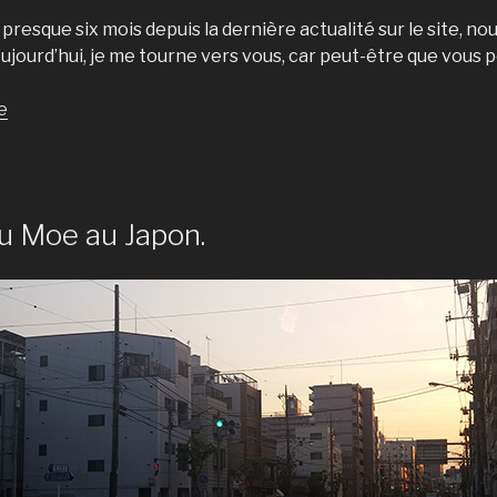
 presque six mois depuis la dernière actualité sur le site, 
. Aujourd’hui, je me tourne vers vous, car peut-être que vous 
de
e
« Appel
à
la
communauté
u Moe au Japon.
:
sortez
vos
dicos
! »