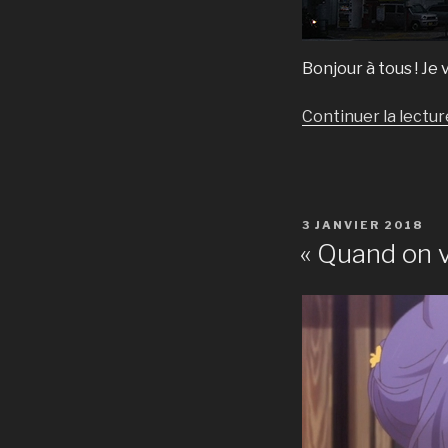
Bonjour à tous ! Je
Continuer la lectur
PUBLIÉ
3 JANVIER 2018
LE
« Quand on ve