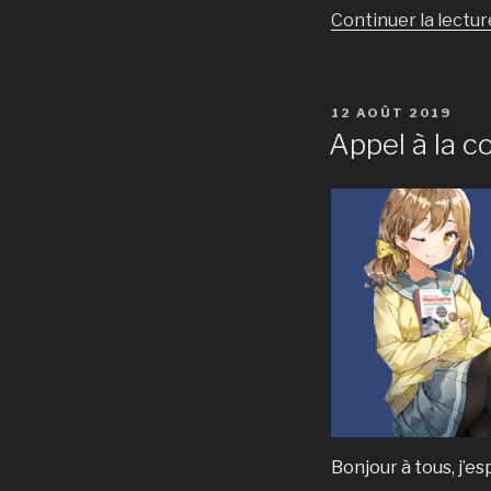
Continuer la lectur
PUBLIÉ
12 AOÛT 2019
LE
Appel à la c
Bonjour à tous, j’e