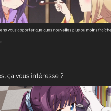
viens vous apporter quelques nouvelles plus ou moins fraîche
de
e
« «
Quand
on
veut,
on
s, ça vous intéresse ?
peut
»,
qu’on
dit
? »