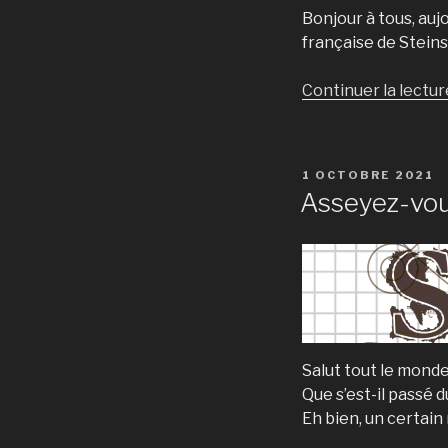
Bonjour à tous, aujo
française de Steins
Continuer la lectur
PUBLIÉ
1 OCTOBRE 2021
LE
Asseyez-vous
Salut tout le monde
Que s’est-il passé d
Eh bien, un certai