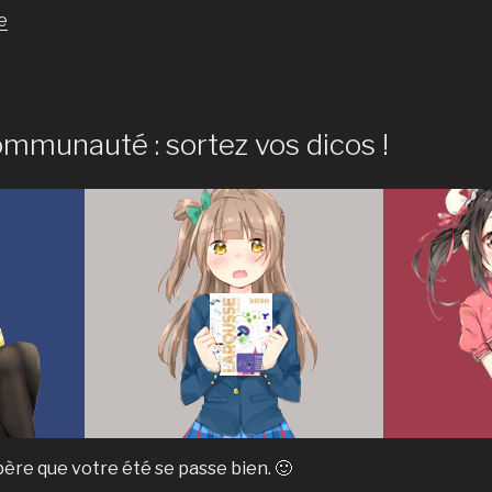
de
e
« Asseyez-
vous,
nous
avons
ommunauté : sortez vos dicos !
des
choses
à
vous
dire. »
spère que votre été se passe bien. 🙂