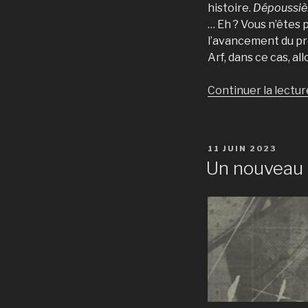
histoire.
Dépoussièr
… Eh ? Vous n’êtes
l’avancement du pr
Arf, dans ce cas, al
Continuer la lectur
PUBLIÉ
11 JUIN 2023
LE
Un nouveau