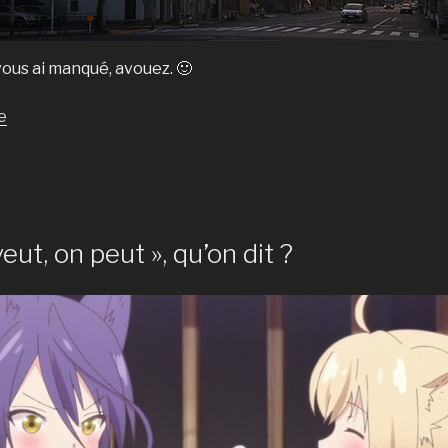
 vous ai manqué, avouez. 🙂
de
e
« Le
Comité
du
Moe
au
ut, on peut », qu’on dit ?
Japon. »