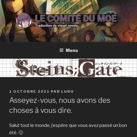
Aller
au
contenu
principal
LE COMITÉ DU MOE
Traduction de romans vidéoludiques
Menu
PUBLIÉ
1 OCTOBRE 2021
PAR
LUBU
LE
Asseyez-vous, nous avons des
choses à vous dire.
Salut tout le monde, j’espère que vous avez passé un bon
été. 🙂