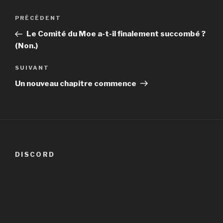
Navigation
Article
PRÉCÉDENT
de
précédent
Le Comité du Moe a-t-il finalement succombé ?
l’article
(Non.)
Article
SUIVANT
suivant
Un nouveau chapitre commence
DISCORD