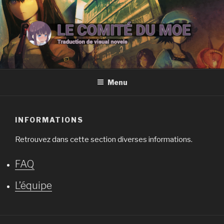
Aller
au
contenu
principal
LE COMITÉ DU MOE
Traduction de romans vidéoludiques
Menu
INFORMATIONS
Retrouvez dans cette section diverses informations.
FAQ
L’équipe