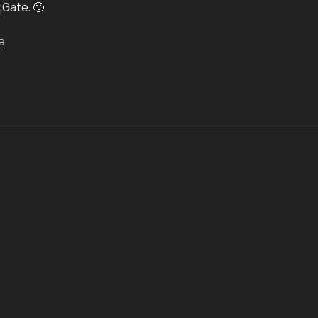
;Gate. 🙂
de
e
« Un
nouveau
chapitre
commence »